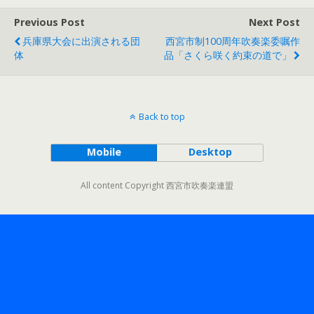
Previous Post
Next Post
兵庫県大会に出演される団
西宮市制100周年吹奏楽委嘱作
体
品「さくら咲く約束の道で」
Back to top
Mobile
Desktop
All content Copyright 西宮市吹奏楽連盟