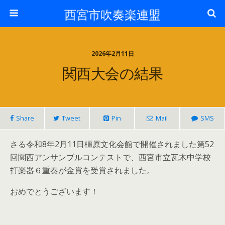
西宮市吹奏楽連盟
2026年2月11日
関西大会の結果
Share
Tweet
Pin
Mail
SMS
さる令和8年2月11日橿原文化会館で開催されました第52
回関西アンサンブルコンテストで、西宮市立瓦木中学校
打楽器６重奏が金賞を受賞されました。
おめでとうございます！